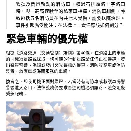
響號及閃燈執勤的消防車，橫過石排頭路十字路口
時，與一輛高速駛至的私家車相撞，消防車翻側，導
致包括五名消防員在內共七人受傷，需要送院治理。
事件引起廣泛關注：在法律上，責任應該如何劃分？
緊急車輛的優先權
根據《道路交通（交通管制）規例》第46條，在道路上的車輛
的司機須讓路或採取一切可能的行動讓路給任何正在響鐘、發
出警報聲響、鳴鑼或發出閃光警標的警車、消防服務車或消防
裝置、救護車或海關服務的車輛。
換言之，即使司機正面對綠燈，若當時有消防車或救護車鳴響
警號進入路口，法律義務仍要求普通司機必須讓路，避免阻礙
緊急服務。