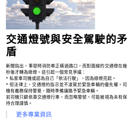
交通燈號與安全駕駛的矛
盾
新聞指出，事發時消防車正橫過路口，而對面線的交通燈在幾
秒後才轉為綠燈。這引起一個常見爭議：
* 私家車司機或認為自己「依法行駛」，因為綠燈亮起。
* 但法律上，交通燈的指示並不凌駕於緊急車輛的優先權。司
機有義務保持警覺，隨時準備讓路予緊急車輛。
若司機只顧依靠交通燈行車，而忽略警號，可能被視為未有保
持合理謹慎。
更多專業資訊