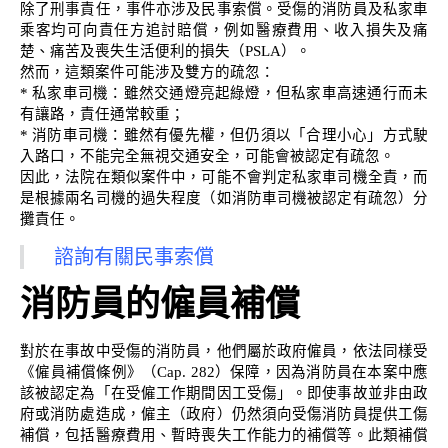
除了刑事責任，事件亦涉及民事索償。受傷的消防員及私家車
乘客均可向責任方追討賠償，例如醫療費用、收入損失及痛
楚、痛苦及喪失生活便利的損失（PSLA）。
然而，這類案件可能涉及雙方的疏忽：
* 私家車司機：雖然交通燈亮起綠燈，但私家車高速通行而未
有讓路，責任通常較重；
* 消防車司機：雖然有優先權，但仍須以「合理小心」方式駛
入路口，不能完全無視交通安全，可能會被認定有疏忽。
因此，法院在類似案件中，可能不會判定私家車司機全責，而
是根據兩名司機的過失程度（如消防車司機被認定有疏忽）分
攤責任。
諮詢有關民事索償
消防員的僱員補償
對於在事故中受傷的消防員，他們屬於政府僱員，依法同樣受
《僱員補償條例》（Cap. 282）保障，因為消防員在本案中應
該被認定為「在受僱工作期間因工受傷」。即使事故並非由政
府或消防處造成，僱主（政府）仍然須向受傷消防員提供工傷
補償，包括醫療費用、暫時喪失工作能力的補償等。此類補償