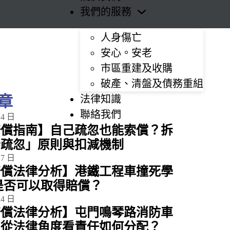
我們的服務
人身傷亡
安心。安老
市區重建及收購
破產、清盤及債務重組
章
法律知識
聯絡我們
14 日
賠償指南】自己疏忽也能索償？拆
分疏忽」原則與扣減機制
17 日
賠償法律分析】港鐵工程車撞死學
是否可以取得賠償？
24 日
賠償法律分析】屯門鳴琴路消防車
：從法律角度看責任如何分配？