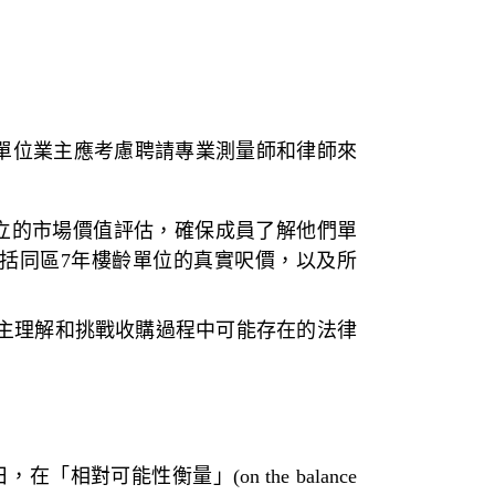
單位業主應考慮聘請
專業測量師
和
律師
來
立的市場價值評估，確保成員了解他們單
包括同區7年樓齡單位的真實呎價，以及所
業主理解和挑戰收購過程中可能存在的法律
日，在「
相對可能性衡量
」(on the balance