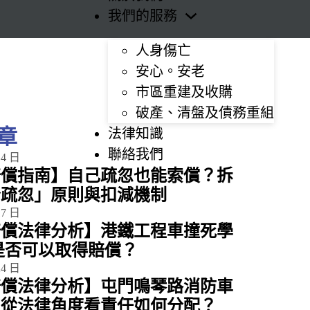
我們的服務
人身傷亡
安心。安老
市區重建及收購
破產、清盤及債務重組
章
法律知識
聯絡我們
14 日
賠償指南】自己疏忽也能索償？拆
分疏忽」原則與扣減機制
17 日
賠償法律分析】港鐵工程車撞死學
是否可以取得賠償？
24 日
賠償法律分析】屯門鳴琴路消防車
：從法律角度看責任如何分配？